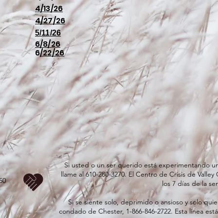
4/13/26
4/27/26
5/11/26
6/8/26
6
/22/26
Si usted o un ser querido está experimentando un
llame al 610-280-3270. El Centro de Crisis de Valley 
50
los 7 días de la s
Si se siente solo, deprimido o ansioso y solo quier
condado de Chester, 1-866-846-2722. Esta línea est