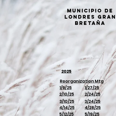
Municipio de
Londres Gra
Bretaña
2025
Reorganization Mtg
1/9/25
1/27/25
2/10/25
2/24/25
3/10/25
3/24/25
4/14/25
4/28/25
5/12/25
5/19/25