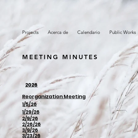
n
Projects
Acerca de
Calendario
Public Works
MEETING MINUTES
2026
Reorganization Meeting
1/5/26
1/29/26
2/9/26
2/26/26
3/9/26
3/23/26