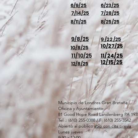
6/9/25
6/23/25
7/14/25
7/28/25
8/11/25
8/25/25
9/8/25
9 /22 /25
10/27/25
10/8/25
11/10/25
11/24/25
12/15/25
12/8/25
Municipio de Londres Gran Bretaña
Oficina y Ayuntamiento
81 Good Hope Road Landenberg PA 193
Tel .: (610) 255-0388 / F: (610) 255-3542
Abierto al público
solo con cita previa
Lunes jueves
9:30 a 12:00