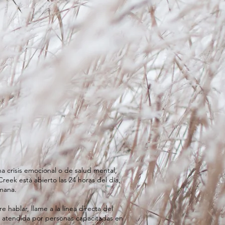
a crisis emocional o de salud mental,
Creek está abierto las 24 horas del día,
emana.
e hablar, llame a la línea directa del
á atendida por personas capacitadas en