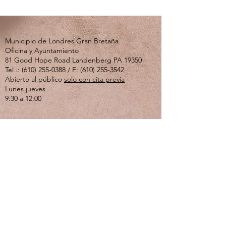
Municipio de Londres Gran Bretaña
Oficina y Ayuntamiento
81 Good Hope Road Landenberg PA 19350
Tel .:
(610) 255-0388
/ F:
(610) 255-3542
Abierto al público
solo con cita previa
Lunes jueves
9:30 a 12:00
Si usted o un ser querido está experimentando
una crisis emocional o de salud mental, llame al
610-280-3270
. El Centro de Crisis de Valley
Creek está abierto las 24 horas del día, los 7
días de la semana.
Si se siente solo, deprimido o ansioso y solo
quiere hablar, llame a la línea directa del