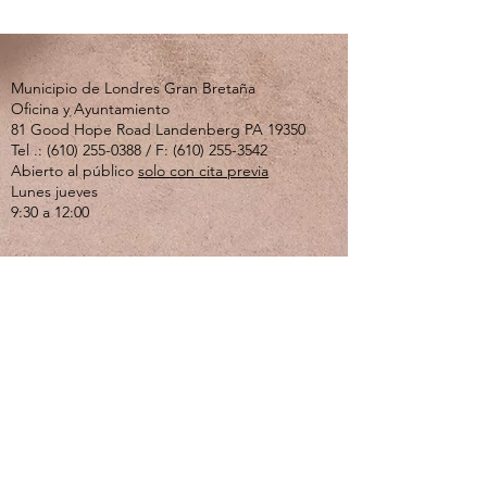
Municipio de Londres Gran Bretaña
Oficina y Ayuntamiento
81 Good Hope Road Landenberg PA 19350
Tel .:
(610) 255-0388
/ F:
(610) 255-3542
Abierto al público
solo con cita previa
Lunes jueves
9:30 a 12:00
Si usted o un ser querido está experimentando
una crisis emocional o de salud mental, llame al
610-280-3270
. El Centro de Crisis de Valley
Creek está abierto las 24 horas del día, los 7
días de la semana.
Si se siente solo, deprimido o ansioso y solo
quiere hablar, llame a la línea directa del