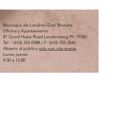
Municipio de Londres Gran Bretaña
Oficina y Ayuntamiento
81 Good Hope Road Landenberg PA 19350
Tel .:
(610) 255-0388
/ F:
(610) 255-3542
Abierto al público
solo con cita previa
Lunes jueves
9:30 a 12:00
Si usted o un ser querido está experimentando
una crisis emocional o de salud mental, llame al
610-280-3270
. El Centro de Crisis de Valley
Creek está abierto las 24 horas del día, los 7
días de la semana.
Si se siente solo, deprimido o ansioso y solo
quiere hablar, llame a la línea directa del