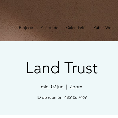
n
Projects
Acerca de
Calendario
Public Works
Land Trust
mié, 02 jun
  |  
Zoom
ID de reunión: 485106 7469