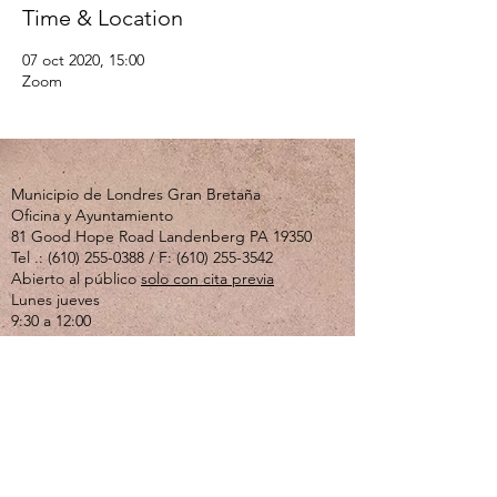
Time & Location
07 oct 2020, 15:00
Zoom
Municipio de Londres Gran Bretaña
Oficina y Ayuntamiento
81 Good Hope Road Landenberg PA 19350
Tel .:
(610) 255-0388
/ F:
(610) 255-3542
Abierto al público
solo con cita previa
Lunes jueves
9:30 a 12:00
Si usted o un ser querido está experimentando
una crisis emocional o de salud mental, llame al
610-280-3270
. El Centro de Crisis de Valley