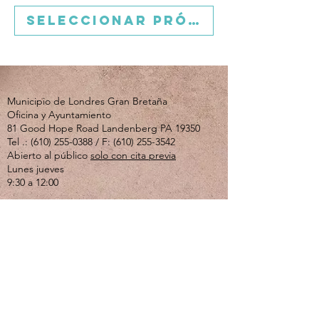
Seleccionar próxima fecha
Municipio de Londres Gran Bretaña
Oficina y Ayuntamiento
81 Good Hope Road Landenberg PA 19350
Tel .:
(610) 255-0388
/ F:
(610) 255-3542
Abierto al público
solo con cita previa
Lunes jueves
9:30 a 12:00
Si usted o un ser querido está experimentando
una crisis emocional o de salud mental, llame al
610-280-3270
. El Centro de Crisis de Valley
Creek está abierto las 24 horas del día, los 7
días de la semana.