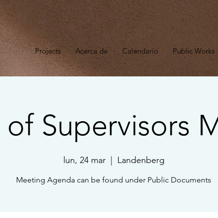
n
Projects
Acerca de
Calendario
Public Works
 of Supervisors 
lun, 24 mar
  |  
Landenberg
Meeting Agenda can be found under Public Documents