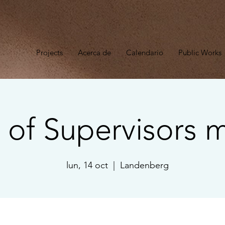
n
Projects
Acerca de
Calendario
Public Works
 of Supervisors 
lun, 14 oct
  |  
Landenberg