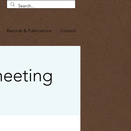
Records & Publications
Contact
meeting