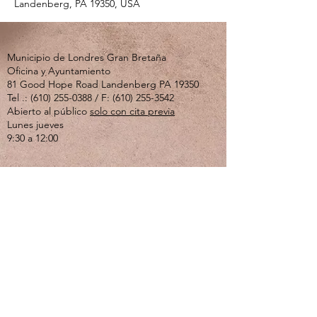
Landenberg, PA 19350, USA
Municipio de Londres Gran Bretaña
Oficina y Ayuntamiento
81 Good Hope Road Landenberg PA 19350
Tel .:
(610) 255-0388
/ F:
(610) 255-3542
Abierto al público
solo con cita previa
Lunes jueves
9:30 a 12:00
Si usted o un ser querido está experimentando
una crisis emocional o de salud mental, llame al
610-280-3270
. El Centro de Crisis de Valley
Creek está abierto las 24 horas del día, los 7
días de la semana.
Si se siente solo, deprimido o ansioso y solo
quiere hablar, llame a la línea directa del