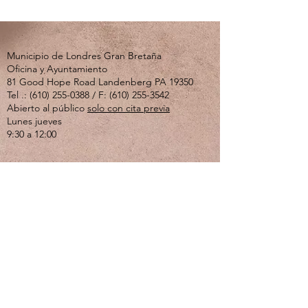
Municipio de Londres Gran Bretaña
Oficina y Ayuntamiento
81 Good Hope Road Landenberg PA 19350
Tel .:
(610) 255-0388
/ F:
(610) 255-3542
Abierto al público
solo con cita previa
Lunes jueves
9:30 a 12:00
Si usted o un ser querido está experimentando
una crisis emocional o de salud mental, llame al
610-280-3270
. El Centro de Crisis de Valley
Creek está abierto las 24 horas del día, los 7
días de la semana.
Si se siente solo, deprimido o ansioso y solo
quiere hablar, llame a la línea directa del